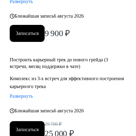
Развернуть
• Подготовиться к собеседованию и успешно пройти.
• Разобрать и выполнить тестовые задания.
Ближайшая запись
6 августа 2026
• Создать детальный индивидуальный плана развития и
вырасти на текущем месте работы.
9 900
₽
Записаться
• Построить здоровые отношения в команде и эффективно
работать с конфликтами.
Построить карьерный трек до нового грейда (3
Кому могу помочь:
встречи, месяц поддержки в чате)
Специалистам от Junior до Senior уровня:
• Product-менеджерам, кто хочет вырасти по грейду и
Комплекс из 3-х встреч для эффективного построения
зарплате
карьерного трека
• Владельцам стартапов, которые собирают команду, строят
Развернуть
процессы
• Project-менеджерам и маркетологам, кто хочет перейти в
Ближайшая запись
6 августа 2026
продукт и вырасти в зарплате
29 700
₽
Записаться
25 000
₽