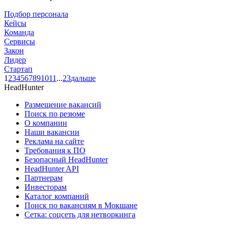
Подбор персонала
Кейсы
Команда
Сервисы
Закон
Лидер
Стартап
1
2
3
4
5
6
7
8
9
10
11
...
23
дальше
HeadHunter
Размещение вакансий
Поиск по резюме
О компании
Наши вакансии
Реклама на сайте
Требования к ПО
Безопасный HeadHunter
HeadHunter API
Партнерам
Инвесторам
Каталог компаний
Поиск по вакансиям в Мокшане
Сетка: соцсеть для нетворкинга