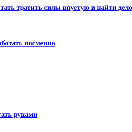
стать тратить силы впустую и найти дел
работать посменно
отать руками