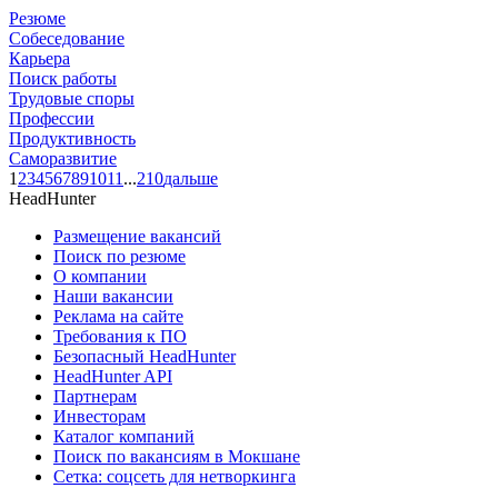
Резюме
Собеседование
Карьера
Поиск работы
Трудовые споры
Профессии
Продуктивность
Саморазвитие
1
2
3
4
5
6
7
8
9
10
11
...
210
дальше
HeadHunter
Размещение вакансий
Поиск по резюме
О компании
Наши вакансии
Реклама на сайте
Требования к ПО
Безопасный HeadHunter
HeadHunter API
Партнерам
Инвесторам
Каталог компаний
Поиск по вакансиям в Мокшане
Сетка: соцсеть для нетворкинга